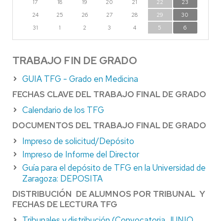
17
18
19
20
21
22
23
24
25
26
27
28
29
30
31
1
2
3
4
5
6
TRABAJO FIN DE GRADO
GUIA TFG - Grado en Medicina
FECHAS CLAVE DEL TRABAJO FINAL DE GRADO
Calendario de los TFG
DOCUMENTOS DEL TRABAJO FINAL DE GRADO
Impreso de solicitud/Depósito
Impreso de Informe del Director
Guía para el depósito de TFG en la Universidad de
Zaragoza: DEPOSITA
DISTRIBUCIÓN DE ALUMNOS POR TRIBUNAL Y
FECHAS DE LECTURA TFG
Tribunales y distribución (Convocatoria JUNIO,