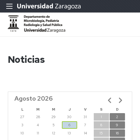
Noticias
Agosto 2026
Paginación
L
M
M
J
V
S
D
27
28
29
30
31
1
2
3
4
5
6
7
8
9
10
11
12
13
14
15
16